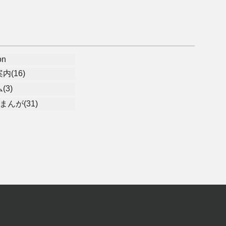
on
内(16)
(3)
まんが(31)