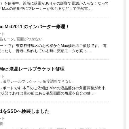
rly2009）を使用中、近所に落雷がありその影響で電源が入らなくなって
『Macの使用中にブレーカーが落ちるなどして突然電 …
 Mid2011 のインバーター修理！
ート
晶モニタ
,
画面がつかない
ルの修理レポートです 東京都練馬区のお客様からMac修理のご依頼です。 電
ったり、普通に動作している時に突然モニタが真っ …
Mac 液晶レールブラケット修理
ート
る
,
液晶レールブラケット
,
角度調整できない
デルの修理レポートです 本日のご依頼はiMacの液晶部分の角度調整が出来
状態であれば目の前にある液晶画面の角度を自分の使 …
d2011をSSDへ換装しました
ート
善