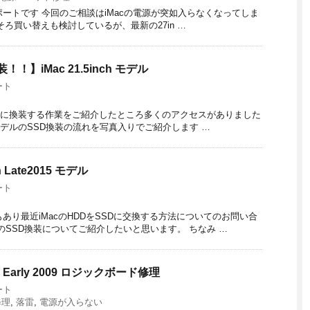
デルの修理レポートです 今回のご相談はiMacの電源が突如入らなくなってしま
ろ買い替えも検討しているが、最新の27in …
】iMac 21.5inch モデル
ート
DからSSDに換装する作業をご紹介したところ多くのアクセスがありました
hモデルのSSD換装の流れを写真入りでご紹介します …
 Late2015 モデル
ート
あり最近iMacのHDDをSSDに交換する方法についてのお問い合
chのSSD換装についてご紹介したいと思います。 ちなみ …
arly 2009 ロジックボード修理
ート
修理
,
落雷
,
電源が入らない