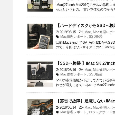
iMac(27-inch,Mid2010)モ
ったというもの。 古い本体なのでそろそ
【ハードディスクからSSDへ換装！！
2019/05/15
-
iMac
,
Mac修理レポ
Mac修理レポート
,
SSD換装
以前iMac27inchでSATAのHD
ので、今回はワンサイズ下の21.5inc
【SSDへ換装 】iMac 5K 27inch
2018/08/16
-
iMac
,
Mac修理レポ
Mac修理レポート
,
SSD換装
SSDの市場価格が下がってきている事も
わせが増えてきているのでiMac27-in
【落雷で故障】通電しない iMac E
2018/05/14
-
iMac
,
Mac修理レポ
Mac修理レポート
,
ロジックボード