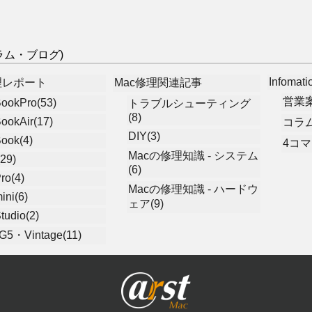
(コラム・ブログ)
Infomati
理レポート
Mac修理関連記事
営業案
ookPro(53)
トラブルシューティング
(8)
ookAir(17)
コラム
DIY(3)
ook(4)
4コマ
Macの修理知識 - システム
29)
(6)
ro(4)
Macの修理知識 - ハードウ
ini(6)
ェア(9)
tudio(2)
5・Vintage(11)