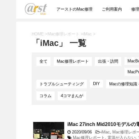
アーストのMac修理
ご利用案内
修
HOME
>
Mac修理レポート
>
iMac
>
「iMac」 一覧
MacB
全て
Mac修理レポート
出張・訪問
MacP
DIY
トラブルシューティング
Macの修理知識 
コラム
4コマまんが
iMac 27inch Mid2010モ
2020/09/06
-
iMac
,
Mac修理レポ
Mac修理レポート
,
電源が入らない
,