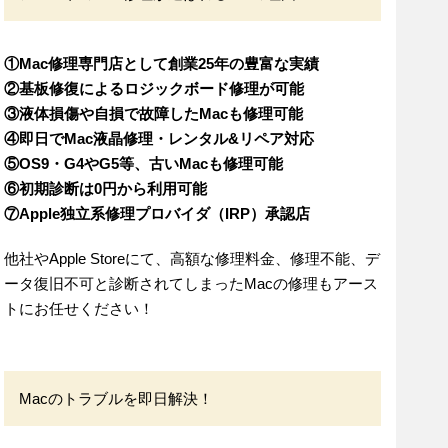
①Mac修理専門店として創業25年の豊富な実績
②基板修復によるロジックボード修理が可能
③液体損傷や自損で故障したMacも修理可能
④即日でMac液晶修理・レンタル&リペア対応
⑤OS9・G4やG5等、古いMacも修理可能
⑥初期診断は0円から利用可能
⑦Apple独立系修理プロバイダ（IRP）承認店
他社やApple Storeにて、高額な修理料金、修理不能、デ
ータ復旧不可と診断されてしまったMacの修理もアース
トにお任せください！
Macのトラブルを即日解決！