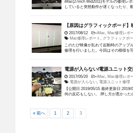
iMac(27inch Mid2011)モデ
していると突然動作が遅くなったり、動
【原因はグラフィックボード】映像
2017/08/12
-
iMac
,
Mac修理レポ
Mac修理レポート
,
グラフィックボ
このたび映像が乱れて起動時のアップルマーク画
修理を行いました。今回はその模様を写真
電源が入らない/電源ユニット交換修
2017/05/20
-
iMac
,
Mac修理レポ
電源が入らない
,
電源ユニット修理
【公開日:2019/05/15 最終更新日:2
何の反応もしない。 押し方が悪かった
« 前へ
1
2
3