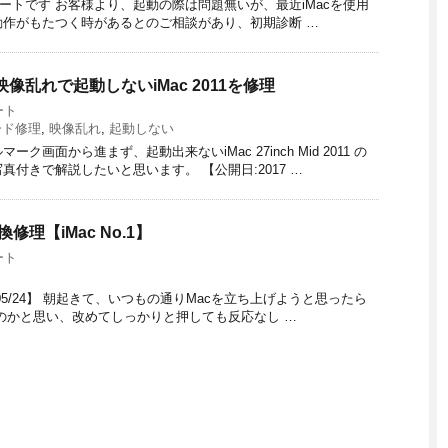
ルの修理レポートです お客様より、起動の際は問題無いが、最近iMacを使用
作がもたつく時があるとのご相談があり、初期診断 …
乱れで起動しないiMac 2011を修理
ート
ード修理
,
映像乱れ
,
起動しない
面から進まず、起動出来ないiMac 27inch Mid 2011 の
付きで解説したいと思います。 【公開日:2017 …
理【iMac No.1】
ート
019/05/24】 朝起きて、いつもの通りMacを立ち上げようと思ったら
のかと思い、改めてしっかりと押しても反応なし …