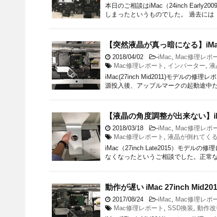
本日のご相談はiMac（24inch Ea
しまったというものでした。 過去には
【突然液晶が真っ暗になる】iMac
2018/04/02
-
iMac
,
Mac修理レポ
Mac修理レポート
,
インバーター
,
液
iMac(27inch Mid2011)モデ
源投入後、アップルマークの起動途中だ
【液晶の角度調整が出来ない】i
2018/03/18
-
iMac
,
Mac修理レポ
Mac修理レポート
,
液晶が倒れてく
iMac（27inch Late2015）モ
なくなったというご相談でした。正常な
動作が遅い iMac 27inch Mi
2017/08/24
-
iMac
,
Mac修理レポ
Mac修理レポート
,
SSD換装
,
動作改