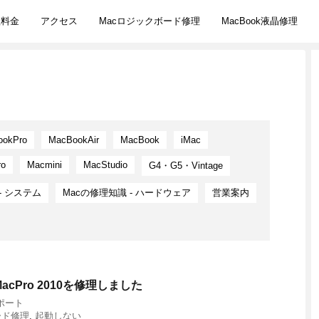
理料金
アクセス
Macロジックボード修理
MacBook液晶修理
ookPro
MacBookAir
MacBook
iMac
ro
Macmini
MacStudio
G4・G5・Vintage
- システム
Macの修理知識 - ハードウェア
営業案内
cPro 2010を修理しました
ポート
ード修理
,
起動しない