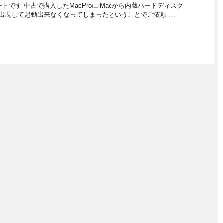
ポートです 中古で購入したMacProにiMacから内蔵ハードディスク
出現して起動出来なくなってしまったということでご依頼 …