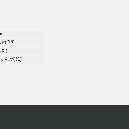
on
内(16)
(3)
まんが(31)