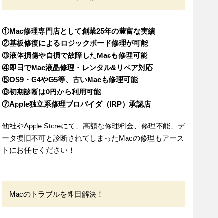
①Mac修理専門店として創業25年の豊富な実績
②基板修復によるロジックボード修理が可能
③液体損傷や自損で故障したMacも修理可能
④即日でMac液晶修理・レンタル&リペア対応
⑤OS9・G4やG5等、古いMacも修理可能
⑥初期診断は0円から利用可能
⑦Apple独立系修理プロバイダ（IRP）承認店
他社やApple Storeにて、高額な修理料金、修理不能、デ
ータ復旧不可と診断されてしまったMacの修理もアース
トにお任せください！
Macのトラブルを即日解決！