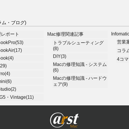
(コラム・ブログ)
Infomati
理レポート
Mac修理関連記事
営業案
ookPro(53)
トラブルシューティング
(8)
ookAir(17)
コラム
DIY(3)
ook(4)
4コマ
Macの修理知識 - システム
29)
(6)
ro(4)
Macの修理知識 - ハードウ
ini(6)
ェア(9)
tudio(2)
5・Vintage(11)