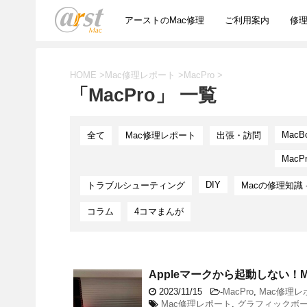
アーストのMac修理
ご利用案内
修
HOME
>
Mac修理レポート
>
MacPro
>
「MacPro」 一覧
MacB
全て
Mac修理レポート
出張・訪問
MacP
DIY
トラブルシューティング
Macの修理知識 
コラム
4コマまんが
Appleマークから起動しない！Ma
2023/11/15
-
MacPro
,
Mac修理レ
Mac修理レポート
,
グラフィックボ