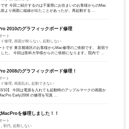
ポートです 今回ご紹介するのは千葉県にお住まいのお客様からのMac
。 以前より画面に縦線が出たことがあったが、再起動する …
ro 2010のグラフィックボード修理
ポート
ード修理
,
画面が映らない
,
起動しない
理レポートです 東京都港区のお客様からMac修理のご依頼です。 新宿ラ
した。 今回は医科大学様からのご依頼になります。院内で …
ro 2008のグラフィックボード修理！
ポート
ード修理
,
画面乱れ
,
起動できない
2023/03/10】 今回は電源を入れても起動時のアップルマークの画面か
o Early2008 の修理を写真 …
MacProを修理しました！！
ポート
ト
,
初代
,
起動しない