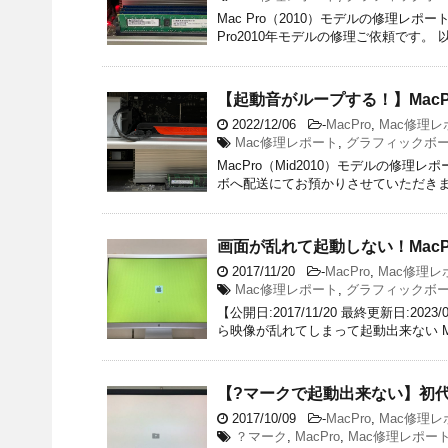
Mac Pro（2010）モデルの修理レ
Pro2010年モデルの修理ご依頼です
【起動音がループする！】MacP
2022/12/06
-
MacPro
,
Mac修理レ
Mac修理レポート
,
グラフィックボ
MacPro（Mid2010）モデルの修
ボへ配送にてお預かりさせていただきま
画面が乱れて起動しない！MacP
2017/11/20
-
MacPro
,
Mac修理レ
Mac修理レポート
,
グラフィックボ
【公開日:2017/11/20 最終更新日:
ら映像が乱れてしまって起動出来ない MacPr
【?マークで起動出来ない】初代
2017/10/09
-
MacPro
,
Mac修理レ
？マーク
,
MacPro
,
Mac修理レポー