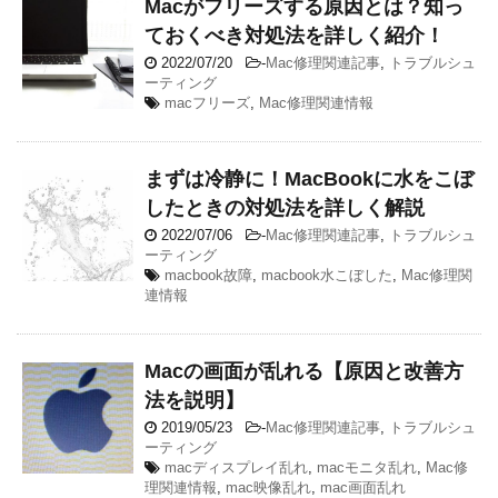
Macがフリーズする原因とは？知っ
ておくべき対処法を詳しく紹介！
2022/07/20
-
Mac修理関連記事
,
トラブルシュ
ーティング
macフリーズ
,
Mac修理関連情報
まずは冷静に！MacBookに水をこぼ
したときの対処法を詳しく解説
2022/07/06
-
Mac修理関連記事
,
トラブルシュ
ーティング
macbook故障
,
macbook水こぼした
,
Mac修理関
連情報
Macの画面が乱れる【原因と改善方
法を説明】
2019/05/23
-
Mac修理関連記事
,
トラブルシュ
ーティング
macディスプレイ乱れ
,
macモニタ乱れ
,
Mac修
理関連情報
,
mac映像乱れ
,
mac画面乱れ