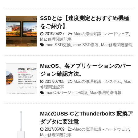
SSDとは【速度測定とおすすめ機種
をご紹介】
2019/04/27
-
Macの修理知識 - ハードウェア
,
Mac修理関連記事
mac SSD交換
,
mac SSD換装
,
Mac修理関連情報
MacOS、各アプリケーションのバー
ジョン確認方法。
2017/07/05
-
Macの修理知識 - システム
,
Mac
修理関連記事
macOSバージョン確認
,
Mac修理関連情報
MacのUSB-CとThunderbolt3 変換ア
ダプタに要注意
2017/06/09
-
Macの修理知識 - ハードウェア
,
Mac修理関連記事