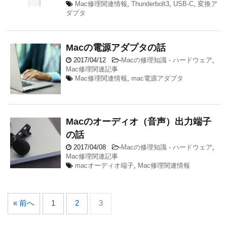
Mac修理関連情報
,
Thunderbolt3
,
USB-C
,
変換ア
ダプタ
Macの電源アダプタの話
2017/04/12
-
Macの修理知識 - ハードウェア
,
Mac修理関連記事
Mac修理関連情報
,
mac電源アダプタ
Macのオーディオ（音声）出力端子
の話
2017/04/08
-
Macの修理知識 - ハードウェア
,
Mac修理関連記事
macオーディオ端子
,
Mac修理関連情報
« 前へ
1
2
3