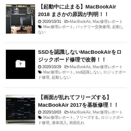
【起動中に止まる】MacBookAir
2018 まさかの原因が判明！！
2020/10/31
-
MacBookAir
,
Mac修理レポート
Mac修理レポート
,
バッテリー交換修理
,
起動し
ない
SSDを認識しないMacBookAirをロ
ジックボード修理で改善！！
2020/10/29
-
MacBookAir
,
Mac修理レポート
Mac修理レポート
,
ssd認識しない
,
ロジックボー
ド修理
,
起動しない
【画面が乱れてフリーズする】
MacBookAir 2017を基板修理！！
2020/10/03
-
MacBookAir
,
Mac修理レポート
Mac修理レポート
,
フリーズする
,
ロジックボー
ド修理
,
液体混入
,
画面乱れ