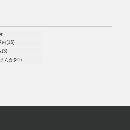
on
内(16)
(3)
まんが(31)