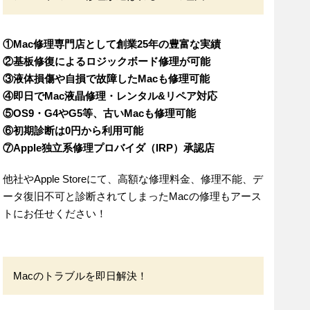
①Mac修理専門店として創業25年の豊富な実績
②基板修復によるロジックボード修理が可能
③液体損傷や自損で故障したMacも修理可能
④即日でMac液晶修理・レンタル&リペア対応
⑤OS9・G4やG5等、古いMacも修理可能
⑥初期診断は0円から利用可能
⑦Apple独立系修理プロバイダ（IRP）承認店
他社やApple Storeにて、高額な修理料金、修理不能、デ
ータ復旧不可と診断されてしまったMacの修理もアース
トにお任せください！
Macのトラブルを即日解決！