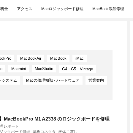
理料金
アクセス
Macロジックボード修理
MacBook液晶修理
ookPro
MacBookAir
MacBook
iMac
ro
Macmini
MacStudio
G4・G5・Vintage
- システム
Macの修理知識 - ハードウェア
営業案内
acBookPro M1 A2338 のロジックボードを修理
修理レポート
ジックボード修理
,
基板コネクタ
,
液体こぼし