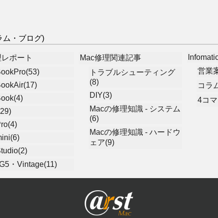
(コラム・ブログ)
Infomati
理レポート
Mac修理関連記事
営業案
ookPro(53)
トラブルシューティング
(8)
ookAir(17)
コラム
DIY(3)
ook(4)
4コマ
Macの修理知識 - システム
29)
(6)
ro(4)
Macの修理知識 - ハードウ
ini(6)
ェア(9)
tudio(2)
5・Vintage(11)