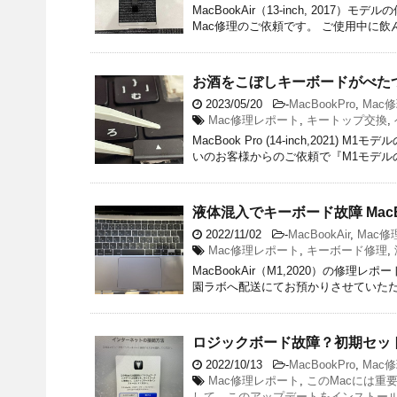
MacBookAir（13-inch, 20
Mac修理のご依頼です。 ご使用中に飲んで
お酒をこぼしキーボードがべたつく
2023/05/20
-
MacBookPro
,
Mac
Mac修理レポート
,
キートップ交換
,
MacBook Pro (14-inch,20
いのお客様からのご依頼で『M1モデルのM
液体混入でキーボード故障 MacBook
2022/11/02
-
MacBookAir
,
Mac
Mac修理レポート
,
キーボード修理
,
MacBookAir（M1,2020）‎の修
園ラボへ配送にてお預かりさせていただきま
ロジックボード故障？初期セットア
2022/10/13
-
MacBookPro
,
Mac
Mac修理レポート
,
このMacには重
して、このアップデートをインストー