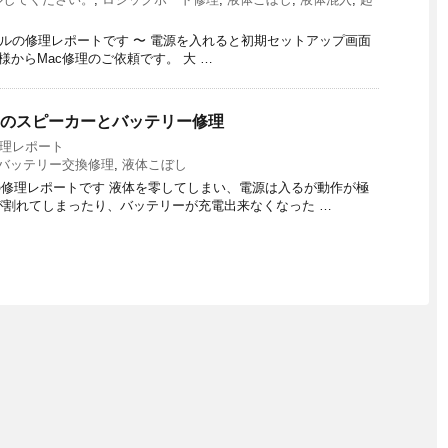
4 TBT3)‎モデルの修理レポートです 〜 電源を入れると初期セットアップ画面
様からMac修理のご依頼です。 大 …
ro のスピーカーとバッテリー修理
修理レポート
バッテリー交換修理
,
液体こぼし
ch）モデルの修理レポートです 液体を零してしまい、電源は入るが動作が極
割れてしまったり、バッテリーが充電出来なくなった …