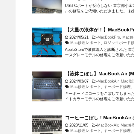
USB-Cポートが反応しない 東京都小金井市のお客様
ルの修理をご依頼いただきました。 お
【大量の液体が！】MacBookPro 
2024/05/21
-
MacBookPro
,
Mac
Mac修理レポート
,
ロジックボード
AppleStoreで液体混入と診断された 東京都
ースグレーモデルの修理をご依頼いただ
【液体こぼし】MacBook Air 
2024/03/07
-
MacBookAir
,
Mac
Mac修理レポート
,
キーボード修理
,
キーボードにコーラをこぼしてしまった 埼玉県
イトカラーモデルの修理をご依頼いただ
コーヒーこぼし！MacBookA
2023/11/05
-
MacBookAir
,
Mac
Mac修理レポート
,
キーボード修理
,