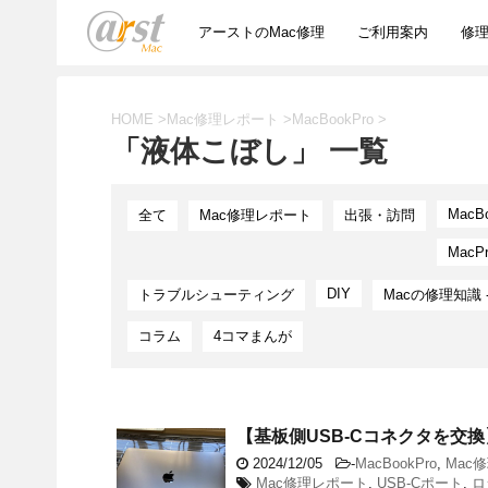
アーストのMac修理
ご利用案内
修
HOME
>
Mac修理レポート
>
MacBookPro
>
「液体こぼし」 一覧
MacB
全て
Mac修理レポート
出張・訪問
MacP
DIY
トラブルシューティング
Macの修理知識 
コラム
4コマまんが
【基板側USB-Cコネクタを交換】M
2024/12/05
-
MacBookPro
,
Mac
Mac修理レポート
,
USB-Cポート
,
ロ