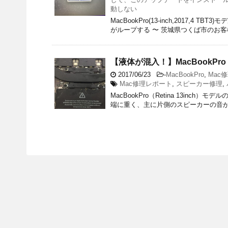
動しない
MacBookPro(13-inch,2017,
がループする 〜 茨城県つくば市のお客
【液体が混入！】MacBookP
2017/06/23
-
MacBookPro
,
Mac
Mac修理レポート
,
スピーカー修理
,
MacBookPro（Retina 13in
端に重く、主に片側のスピーカーの音が