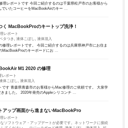
17）モデルの修理レポートです 今回ご紹介するのは千葉県松戸市のお客様から
いたコーヒーをMacBookAirのキー …
 MacBookProのキートップ洗浄！
修理レポート
ベタつき
,
液体こぼし
,
液体混入
21)‎ M1モデルの修理レポートです。 今回ご紹介するのは兵庫県神戸市にお住ま
acBookProのキーボードにお …
Air M1 2020 ‎の修理
修理レポート
液体こぼし
,
液体混入
理レポートです 青森県青森市のお客様からMac修理のご依頼です。 大泉学
した。 2020年発売のAppleシリコンチ …
ップ画面から進まないMacBookPro
修理レポート
要なソフトウェア・アップデートが必要です。ネットワークに接続
ルしてください。
,
ロジックボード修理
,
液体こぼし
,
液体混入
,
起