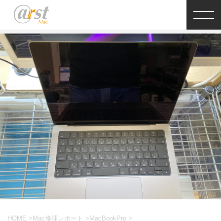
HOME
>
Mac修理レポート
>
MacBookPro
>