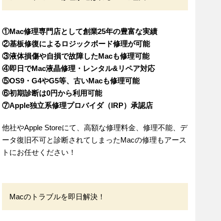
①Mac修理専門店として創業25年の豊富な実績
②基板修復によるロジックボード修理が可能
③液体損傷や自損で故障したMacも修理可能
④即日でMac液晶修理・レンタル&リペア対応
⑤OS9・G4やG5等、古いMacも修理可能
⑥初期診断は0円から利用可能
⑦Apple独立系修理プロバイダ（IRP）承認店
他社やApple Storeにて、高額な修理料金、修理不能、デ
ータ復旧不可と診断されてしまったMacの修理もアース
トにお任せください！
Macのトラブルを即日解決！