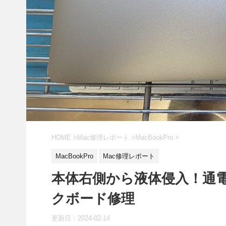
HOME
>
Mac修理レポート
>
MacBookPro
>
MacBookPro
Mac修理レポート
本体右側から液体侵入！通電し
クボード修理
更新日：
2024-02-14