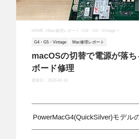
HOME
>
Mac修理レポート
>
G4・G5・Vintage
>
G4・G5・Vintage
Mac修理レポート
macOSの切替で電源が落ちる
ボード修理
更新日：
2024-02-14
PowerMacG4(QuickSilver