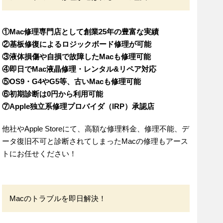
①Mac修理専門店として創業25年の豊富な実績
②基板修復によるロジックボード修理が可能
③液体損傷や自損で故障したMacも修理可能
④即日でMac液晶修理・レンタル&リペア対応
⑤OS9・G4やG5等、古いMacも修理可能
⑥初期診断は0円から利用可能
⑦Apple独立系修理プロバイダ（IRP）承認店
他社やApple Storeにて、高額な修理料金、修理不能、デ
ータ復旧不可と診断されてしまったMacの修理もアース
トにお任せください！
Macのトラブルを即日解決！