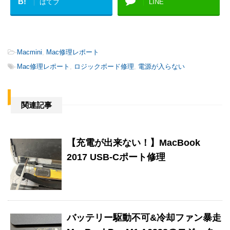
B!
はてブ
LINE
-
Macmini
,
Mac修理レポート
-
Mac修理レポート
,
ロジックボード修理
,
電源が入らない
関連記事
【充電が出来ない！】MacBook
2017 USB-Cポート修理
バッテリー駆動不可&冷却ファン暴走