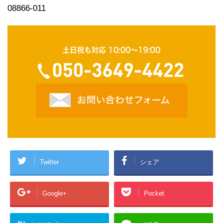
08866-011
Twitter
シェア
Google+
Pocket