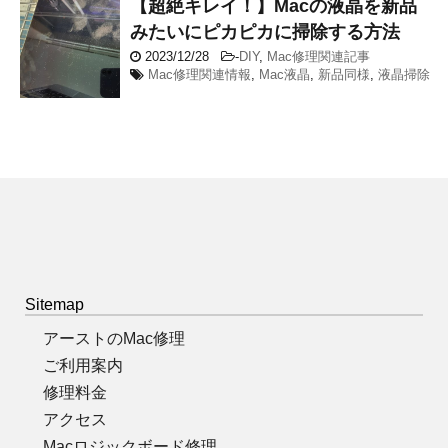
【超絶キレイ！】Macの液晶を新品
みたいにピカピカに掃除する方法
2023/12/28
-
DIY
,
Mac修理関連記事
Mac修理関連情報
,
Mac液晶
,
新品同様
,
液晶掃除
Sitemap
アーストのMac修理
ご利用案内
修理料金
アクセス
Macロジックボード修理